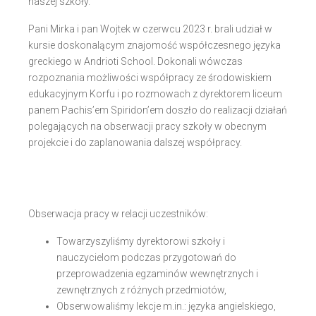
naszej szkoły.
Pani Mirka i pan Wojtek w czerwcu 2023 r. brali udział w
kursie doskonalącym znajomość współczesnego języka
greckiego w Andrioti School. Dokonali wówczas
rozpoznania możliwości współpracy ze środowiskiem
edukacyjnym Korfu i po rozmowach z dyrektorem liceum
panem Pachis’em Spiridon’em doszło do realizacji działań
polegających na obserwacji pracy szkoły w obecnym
projekcie i do zaplanowania dalszej współpracy.
Obserwacja pracy w relacji uczestników:
Towarzyszyliśmy dyrektorowi szkoły i
nauczycielom podczas przygotowań do
przeprowadzenia egzaminów wewnętrznych i
zewnętrznych z różnych przedmiotów,
Obserwowaliśmy lekcje m.in.: języka angielskiego,