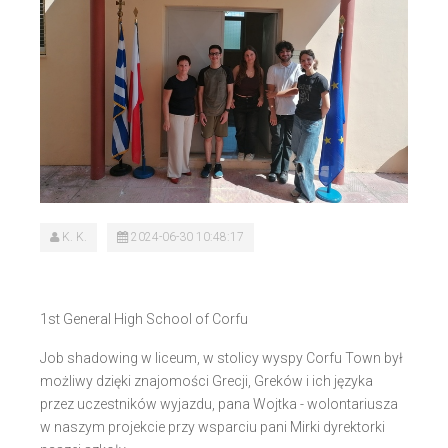
K. K.
2024-06-30 10:48:17
1st General High School of Corfu
Job shadowing w liceum, w stolicy wyspy Corfu Town był
możliwy dzięki znajomości Grecji, Greków i ich języka
przez uczestników wyjazdu, pana Wojtka - wolontariusza
w naszym projekcie przy wsparciu pani Mirki dyrektorki