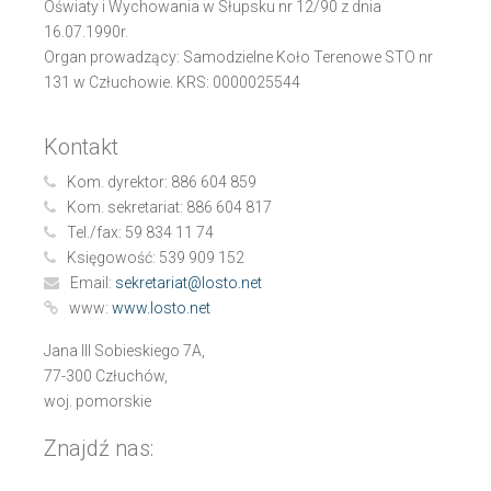
Oświaty i Wychowania w Słupsku nr 12/90 z dnia
16.07.1990r.
Organ prowadzący: Samodzielne Koło Terenowe STO nr
131 w Człuchowie. KRS: 0000025544
Kontakt
Kom. dyrektor:
886 604 859
Kom. sekretariat:
886 604 817
Tel./fax:
59 834 11 74
Księgowość:
539 909 152
Email:
sekretariat@losto.net
www:
www.losto.net
Jana III Sobieskiego 7A,
77-300 Człuchów,
woj. pomorskie
Znajdź nas: