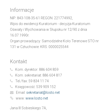
Informacje
NIP: 843-108-35-61 REGON: 221774992,
Wpis do ewidencji Kuratorium - decyzja Kuratorium
Oświaty i Wychowania w Słupsku nr 12/90 z dnia
16.07.1990r.
Organ prowadzący: Samodzielne Koło Terenowe STO nr
131 w Człuchowie. KRS: 0000025544
Kontakt
Kom. dyrektor:
886 604 859
Kom. sekretariat:
886 604 817
Tel./fax:
59 834 11 74
Księgowość:
539 909 152
Email:
sekretariat@losto.net
www:
www.losto.net
Jana III Sobieskiego 7A,