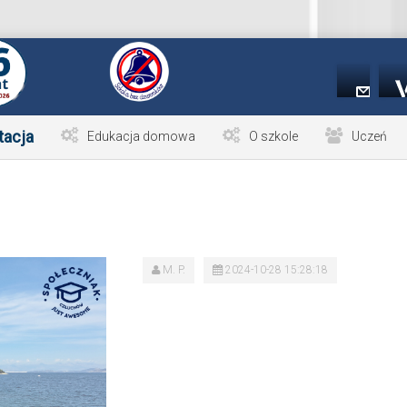
tacja
Edukacja domowa
O szkole
Uczeń
M. P.
2024-10-28 15:28:18